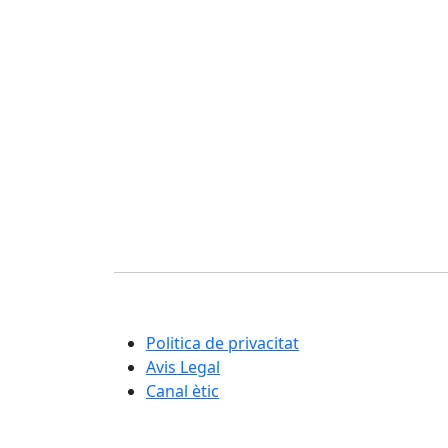
Corporació Fisiogestión
Una nova manera d'entendre la rehabilitació i
la cura integral de les persones
Politica de privacitat
Avis Legal
Canal ètic