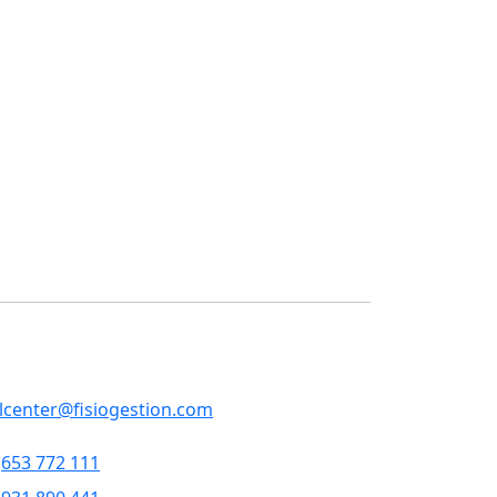
ontacte
RVEIS CENTRALS
p, 79 , 5a pl, 08013 - Barcelona
llcenter@fisiogestion.com
653 772 111