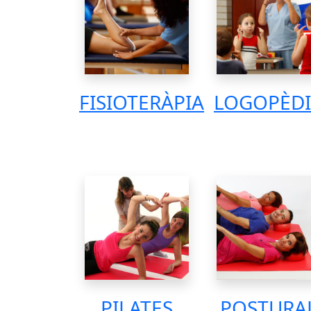
FISIOTERÀPIA
LOGOPÈD
PILATES
POSTURA