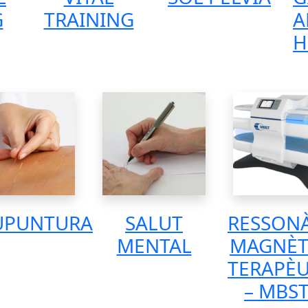
G
TRAINING
A
H
UPUNTURA
SALUT
RESSON
MENTAL
MAGNÈT
TERAPÈU
– MBS