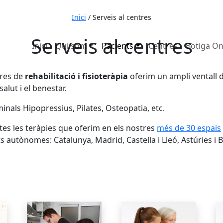
653 7
Inici
/
Serveis al centres
Serveis al centres
Inici
Qui som
Pacients
Centres
Botiga On
tres de
rehabilitació i fisioteràpia
oferim un ampli ventall d
alut i el benestar.
inals Hipopressius, Pilates, Osteopatia, etc.
tes les teràpies que oferim en els nostres
més de 30 espais
 autònomes: Catalunya, Madrid, Castella i Lleó, Astúries i 