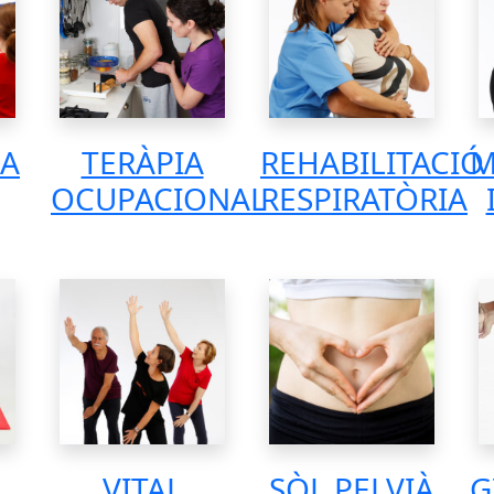
IA
TERÀPIA
REHABILITACIÓ
M
OCUPACIONAL
RESPIRATÒRIA
L
VITAL
SÒL PELVIÀ
G