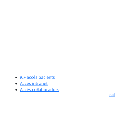
Secció usuaris
C
iCF accés pacients
SE
Accés intranet
Cas
Accés col·laboradors
ca