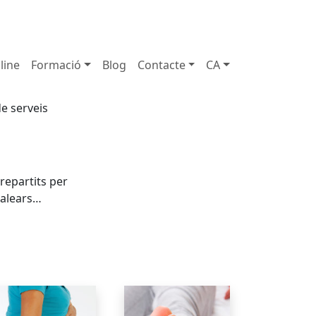
72 111
931 890 441
910 820 032
line
Formació
Blog
Contacte
CA
e serveis
repartits per
Balears…