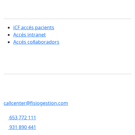
Secció usuaris
iCF accés pacients
Accés intranet
Accés col·laboradors
Contacte
SERVEIS CENTRALS
Casp, 79 , 5a pl, 08013 - Barcelona
callcenter@fisiogestion.com
653 772 111
931 890 441