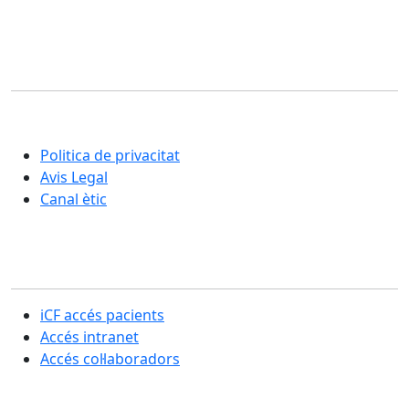
Corporació Fisiogestión
Una nova manera d'entendre la rehabilitació i la cura
integral de les persones
Politica de privacitat
Avis Legal
Canal ètic
Secció usuaris
iCF accés pacients
Accés intranet
Accés col·laboradors