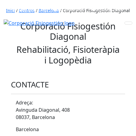
653 772 111
931 890 441
910 820 032
Inici
/
Centros
/
Barcelona
/
Corporació Fisiogestión Diagonal
Corporació Fisiogestión
Diagonal
Rehabilitació, Fisioteràpia
i Logopèdia
CONTACTE
Adreça:
Avinguda Diagonal, 408
08037, Barcelona
Barcelona