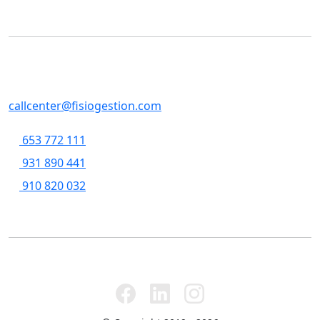
Contacte
SERVEIS CENTRALS
Casp, 79 , 5a pl, 08013 - Barcelona
callcenter@fisiogestion.com
653 772 111
931 890 441
910 820 032