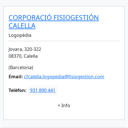
CORPORACIÓ FISIOGESTIÓN
CALELLA
Logopèdia
Jovara, 320-322
08370, Calella
(Barcelona)
Email:
cfcalella.logopedia@fisiogestion.com
Telèfon:
931 890 441
+ Info