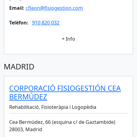
Email:
cfleon@fisiogestion.com
Telèfon:
910 820 032
+ Info
MADRID
CORPORACIÓ FISIOGESTIÓN CEA
BERMÚDEZ
Rehabilitació, Fisioteràpia i Logopèdia
Cea Bermúdez, 66 (esquina c/ de Gaztambide)
28003, Madrid