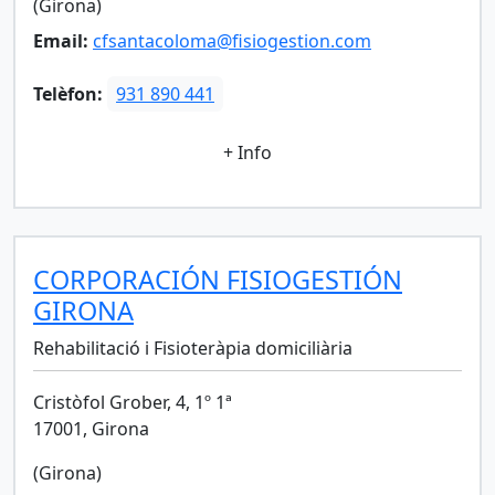
(Girona)
Email:
cfsantacoloma@fisiogestion.com
Telèfon:
931 890 441
+ Info
CORPORACIÓN FISIOGESTIÓN
GIRONA
Rehabilitació i Fisioteràpia domiciliària
Cristòfol Grober, 4, 1º 1ª
17001, Girona
(Girona)