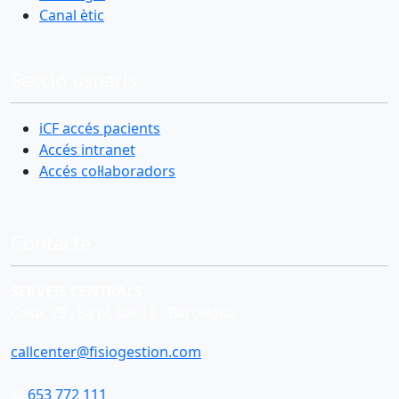
Canal ètic
Secció usuaris
iCF accés pacients
Accés intranet
Accés col·laboradors
Contacte
SERVEIS CENTRALS
Casp, 79 , 5a pl, 08013 - Barcelona
callcenter@fisiogestion.com
653 772 111