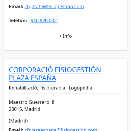
Email:
cfgetafe@fisiogestion.com
Telèfon:
910 820 032
+ Info
CORPORACIÓ FISIOGESTIÓN
PLAZA ESPAÑA
Rehabilitació, Fisioteràpia i Logopèdia
Maestro Guerrero, 8
28015, Madrid
(Madrid)
Email:
cfplazaespana@fisiogestion.com