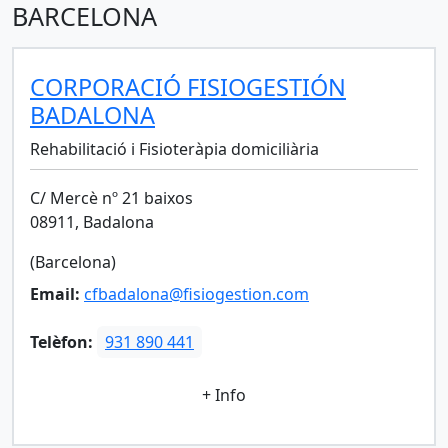
BARCELONA
CORPORACIÓ FISIOGESTIÓN
BADALONA
Rehabilitació i Fisioteràpia domiciliària
C/ Mercè nº 21 baixos
08911, Badalona
(Barcelona)
Email:
cfbadalona@fisiogestion.com
Telèfon:
931 890 441
+ Info