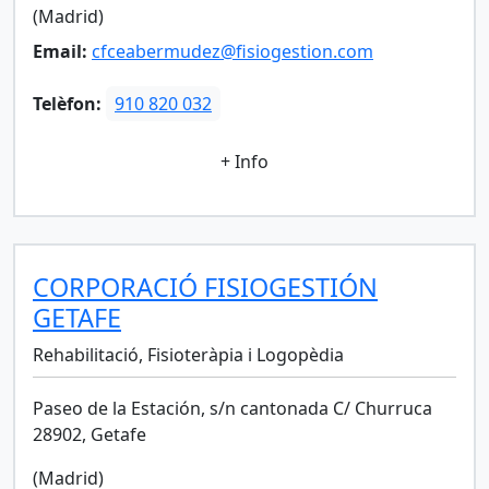
(Madrid)
Email:
cfceabermudez@fisiogestion.com
Telèfon:
910 820 032
+ Info
CORPORACIÓ FISIOGESTIÓN
GETAFE
Rehabilitació, Fisioteràpia i Logopèdia
Paseo de la Estación, s/n cantonada C/ Churruca
28902, Getafe
(Madrid)