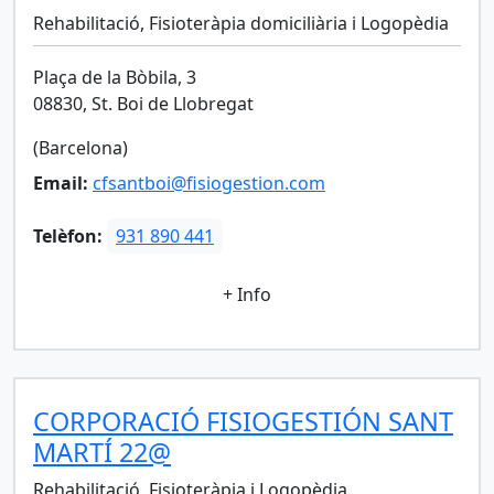
Rehabilitació, Fisioteràpia domiciliària i Logopèdia
Plaça de la Bòbila, 3
08830, St. Boi de Llobregat
(Barcelona)
Email:
cfsantboi@fisiogestion.com
Telèfon:
931 890 441
+ Info
CORPORACIÓ FISIOGESTIÓN SANT
MARTÍ 22@
Rehabilitació, Fisioteràpia i Logopèdia