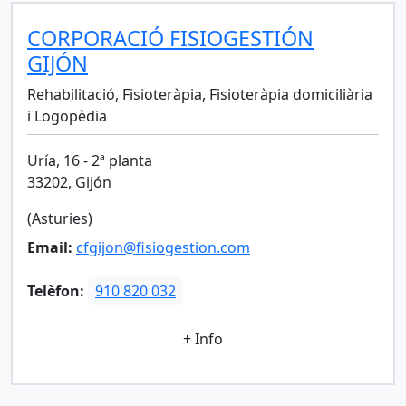
CORPORACIÓ FISIOGESTIÓN
GIJÓN
Rehabilitació, Fisioteràpia, Fisioteràpia domiciliària
i Logopèdia
Uría, 16 - 2ª planta
33202, Gijón
(Asturies)
Email:
cfgijon@fisiogestion.com
Telèfon:
910 820 032
+ Info