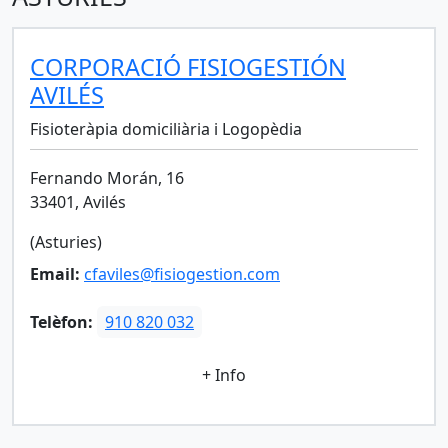
CORPORACIÓ FISIOGESTIÓN
AVILÉS
Fisioteràpia domiciliària i Logopèdia
Fernando Morán, 16
33401, Avilés
(Asturies)
Email:
cfaviles@fisiogestion.com
Telèfon:
910 820 032
+ Info