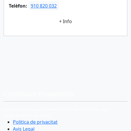
Telèfon:
910 820 032
+ Info
Corporació Fisiogestión
Una nova manera d'entendre la rehabilitació i la cura
integral de les persones
Politica de privacitat
Avis Legal