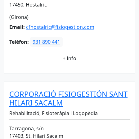
17450, Hostalric
(Girona)
Email:
cfhostalric@fisiogestion.com
Telèfon:
931 890 441
+ Info
CORPORACIÓ FISIOGESTIÓN SANT
HILARI SACALM
Rehabilitació, Fisioteràpia i Logopèdia
Tarragona, s/n
17403, St. Hilari Sacalm