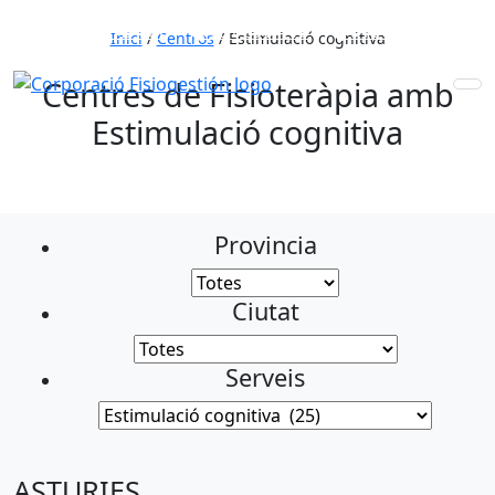
653 772 111
931 890 441
910 820 032
Inici
/
Centros
/
Estimulació cognitiva
Centres de Fisioteràpia amb
Estimulació cognitiva
Provincia
Ciutat
Serveis
ASTURIES