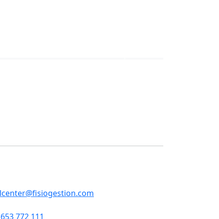
Next
ontacte
RVEIS CENTRALS
p, 79 , 5a pl, 08013 - Barcelona
llcenter@fisiogestion.com
653 772 111