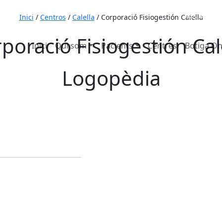
653 7
Inici
/
Centros
/
Calella
/
Corporació Fisiogestión Calella
poració Fisiogestión Cal
Inici
Qui som
Pacients
Centres
Botiga On
Logopèdia