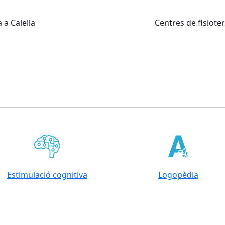
 a Calella
Centres de fisiote
Estimulació cognitiva
Logopèdia