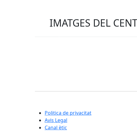
IMATGES DEL CEN
Previous
Corporació Fisiogestión
Una nova manera d'entendre la rehabilitació i
la cura integral de les persones
Politica de privacitat
Avis Legal
Canal ètic