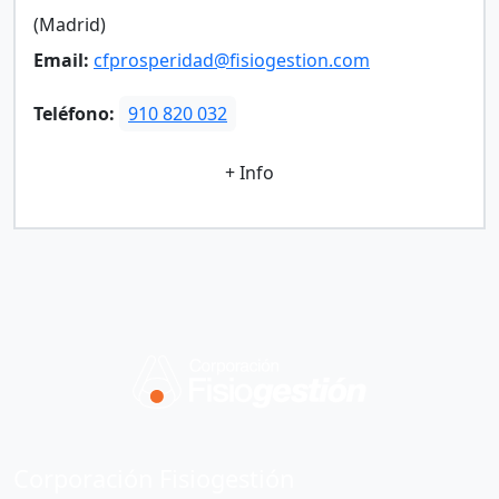
(Madrid)
Email:
cfprosperidad@fisiogestion.com
Teléfono:
910 820 032
+ Info
Corporación Fisiogestión