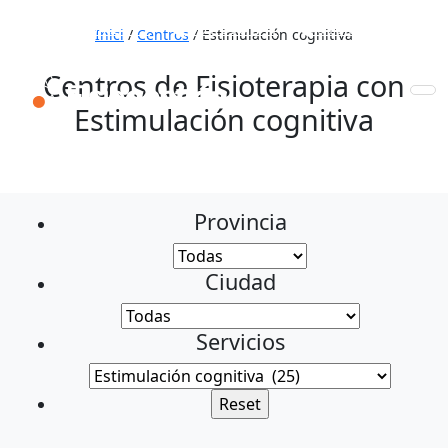
653 772 111
931 890 441
910 820 032
Inici
/
Centros
/
Estimulación cognitiva
Centros de Fisioterapia con
Estimulación cognitiva
Provincia
Ciudad
Servicios