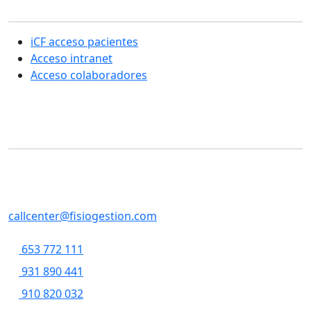
Sección usuarios
iCF acceso pacientes
Acceso intranet
Acceso colaboradores
Contacto
SERVICIOS CENTRALES
Casp, 79 , 5a pl, 08013 - Barcelona
callcenter@fisiogestion.com
653 772 111
931 890 441
910 820 032