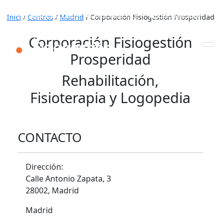
653 772 111
931 890 441
910 820 032
Inici
/
Centros
/
Madrid
/
Corporación Fisiogestión Prosperidad
Corporación Fisiogestión
Prosperidad
Rehabilitación,
Fisioterapia y Logopedia
CONTACTO
Dirección:
Calle Antonio Zapata, 3
28002, Madrid
Madrid