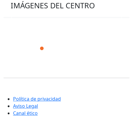
IMÁGENES DEL CENTRO
Previous
Next
Corporación Fisiogestión
Una nueva manera de entender la rehabilitación y el
cuidado integral de las personas
Política de privacidad
Aviso Legal
Canal ético