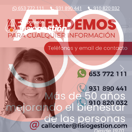
653 772 111
931 890 441
910 820 032
Previous
Next