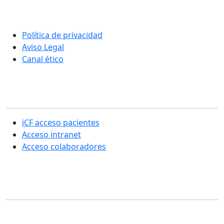
Una nueva manera de entender la rehabilitación y el
cuidado integral de las personas
Política de privacidad
Aviso Legal
Canal ético
Sección usuarios
iCF acceso pacientes
Acceso intranet
Acceso colaboradores
Contacto
SERVICIOS CENTRALES