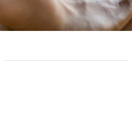
En números
55
738
Años de
Profesionales
experiencia
33
615