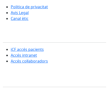
integral de les persones
Politica de privacitat
Avis Legal
Canal ètic
Secció usuaris
iCF accés pacients
Accés intranet
Accés col·laboradors
Contacte
SERVEIS CENTRALS
Casp, 79 , 5a pl, 08013 - Barcelona