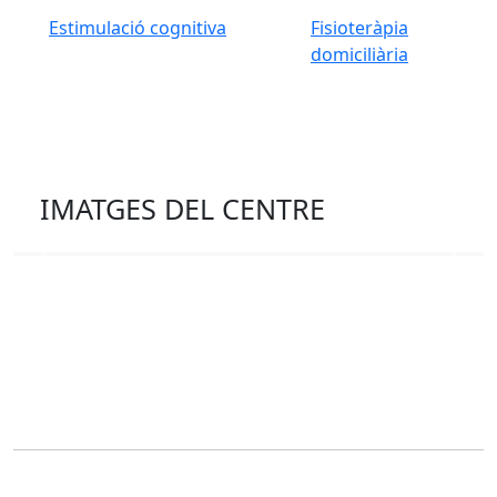
Estimulació cognitiva
Fisioteràpia
domiciliària
IMATGES DEL CENTRE
Previous
Next
Corporació Fisiogestión
Una nova manera d'entendre la rehabilitació i la cura