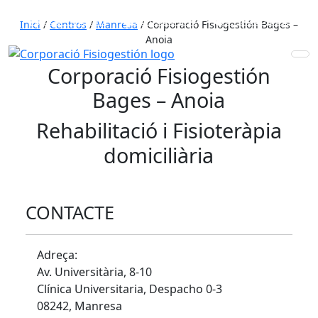
653 772 111
931 890 441
910 820 032
Inici
/
Centros
/
Manresa
/
Corporació Fisiogestión Bages –
Anoia
Corporació Fisiogestión
Bages – Anoia
Rehabilitació i Fisioteràpia
domiciliària
CONTACTE
Adreça:
Av. Universitària, 8-10
Clínica Universitaria, Despacho 0-3
08242, Manresa