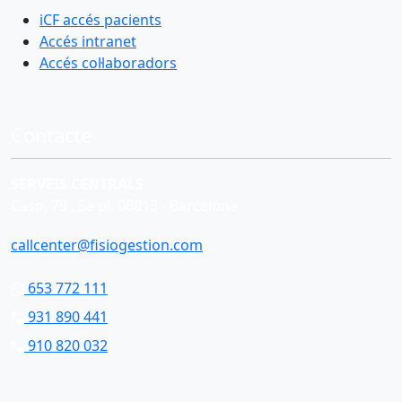
iCF accés pacients
Accés intranet
Accés col·laboradors
Contacte
SERVEIS CENTRALS
Casp, 79 , 5a pl, 08013 - Barcelona
callcenter@fisiogestion.com
653 772 111
931 890 441
910 820 032