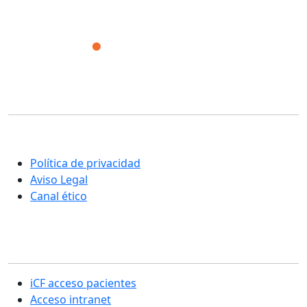
Corporación Fisiogestión
Una nueva manera de entender la rehabilitación y el
cuidado integral de las personas
Política de privacidad
Aviso Legal
Canal ético
Sección usuarios
iCF acceso pacientes
Acceso intranet