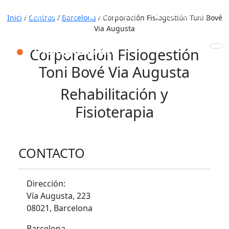
653 772 111
931 890 441
910 820 032
Inici
/
Centros
/
Barcelona
/
Corporación Fisiogestión Toni Bové
Via Augusta
Corporación Fisiogestión
Toni Bové Via Augusta
Rehabilitación y
Fisioterapia
CONTACTO
Dirección:
Vía Augusta, 223
08021, Barcelona
Barcelona