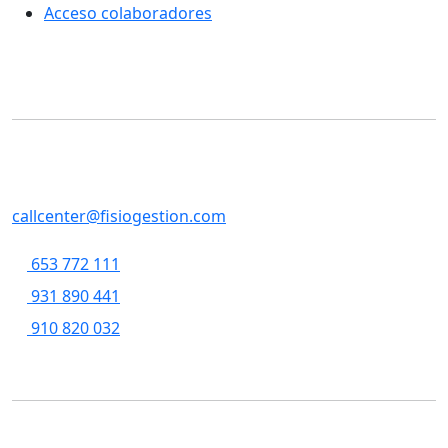
Acceso colaboradores
Contacto
SERVICIOS CENTRALES
Casp, 79 , 5a pl, 08013 - Barcelona
callcenter@fisiogestion.com
653 772 111
931 890 441
910 820 032