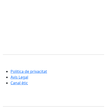
Corporació Fisiogestión
Una nova manera d'entendre la rehabilitació i la cura
integral de les persones
Politica de privacitat
Avis Legal
Canal ètic
Secció usuaris