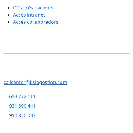
iCF accés pacients
Accés intranet
Accés col·laboradors
Contacte
SERVEIS CENTRALS
Casp, 79 , 5a pl, 08013 - Barcelona
callcenter@fisiogestion.com
653 772 111
931 890 441
910 820 032