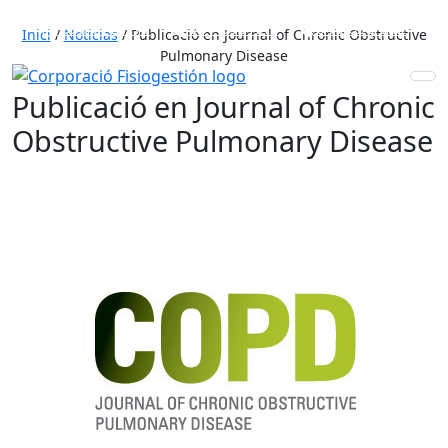
653 772 111
931 890 441
910 820 032
Inici
/
Noticias
/
Publicació en Journal of Chronic Obstructive
Pulmonary Disease
Publicació en Journal of Chronic
Obstructive Pulmonary Disease