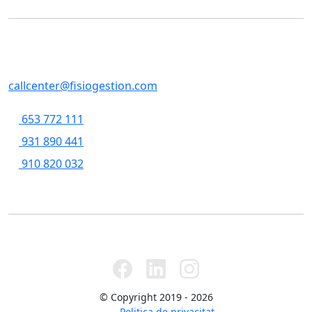
Contacte
SERVEIS CENTRALS
Casp, 79 , 5a pl, 08013 - Barcelona
callcenter@fisiogestion.com
653 772 111
931 890 441
910 820 032
© Copyright 2019 - 2026
Politica de privacitat