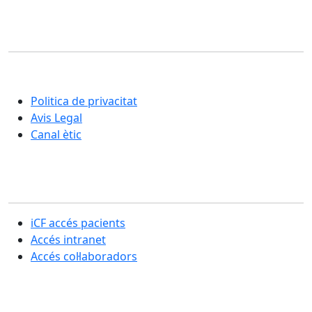
Corporació Fisiogestión
Una nova manera d'entendre la rehabilitació i la cura
integral de les persones
Politica de privacitat
Avis Legal
Canal ètic
Secció usuaris
iCF accés pacients
Accés intranet
Accés col·laboradors