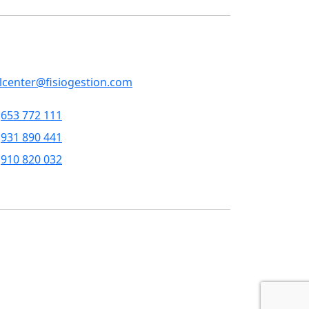
RVICIOS CENTRALES
p, 79 , 5a pl, 08013 - Barcelona
llcenter@fisiogestion.com
653 772 111
931 890 441
910 820 032