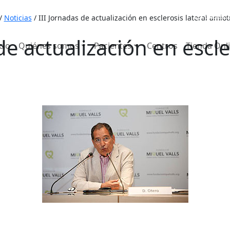
653 7
/
Noticias
/
III Jornadas de actualización en esclerosis lateral amiot
de actualización en escle
cio
Quiénes somos
Pacientes
Centros
Tienda Onl