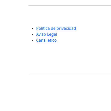
Una nueva manera de entender la
rehabilitación y el cuidado integral de las
personas
Política de privacidad
Aviso Legal
Canal ético