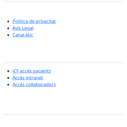
Una nova manera d'entendre la rehabilitació i la cura
integral de les persones
Politica de privacitat
Avis Legal
Canal ètic
Secció usuaris
iCF accés pacients
Accés intranet
Accés col·laboradors
Contacte
SERVEIS CENTRALS