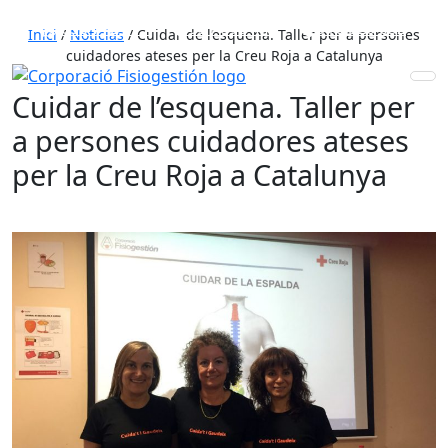
653 772 111
931 890 441
910 820 032
Inici
/
Noticias
/
Cuidar de l’esquena. Taller per a persones
cuidadores ateses per la Creu Roja a Catalunya
Cuidar de l’esquena. Taller per
a persones cuidadores ateses
per la Creu Roja a Catalunya