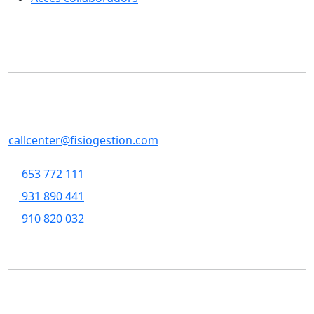
Contacte
SERVEIS CENTRALS
Casp, 79 , 5a pl, 08013 - Barcelona
callcenter@fisiogestion.com
653 772 111
931 890 441
910 820 032