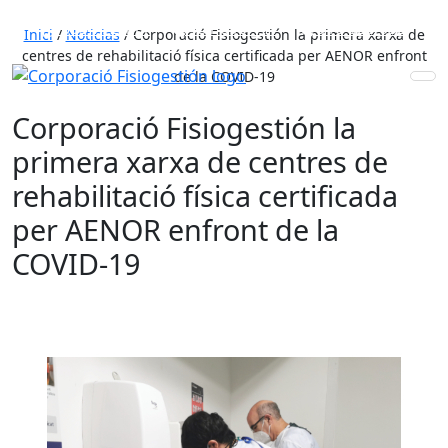
653 772 111
931 890 441
910 820 032
Inici
/
Noticias
/
Corporació Fisiogestión la primera xarxa de
centres de rehabilitació física certificada per AENOR enfront
de la COVID-19
Corporació Fisiogestión la
primera xarxa de centres de
rehabilitació física certificada
per AENOR enfront de la
COVID-19