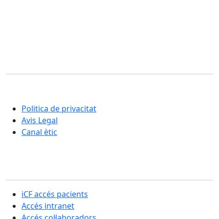
Corporació Fisiogestión
Una nova manera d'entendre la rehabilitació i la cura
integral de les persones
Politica de privacitat
Avis Legal
Canal ètic
Secció usuaris
iCF accés pacients
Accés intranet
Accés col·laboradors