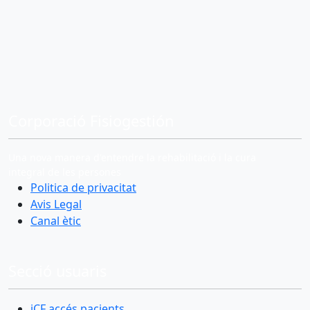
Corporació Fisiogestión
Una nova manera d'entendre la rehabilitació i la cura
integral de les persones
Politica de privacitat
Avis Legal
Canal ètic
Secció usuaris
iCF accés pacients