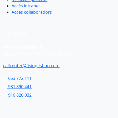
Accés intranet
Accés col·laboradors
Contacte
SERVEIS CENTRALS
Casp, 79 , 5a pl, 08013 - Barcelona
callcenter@fisiogestion.com
653 772 111
931 890 441
910 820 032