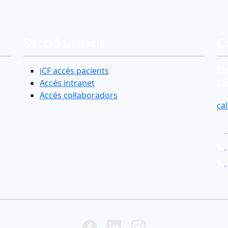
Secció usuaris
C
iCF accés pacients
SE
Accés intranet
Cas
Accés col·laboradors
ca