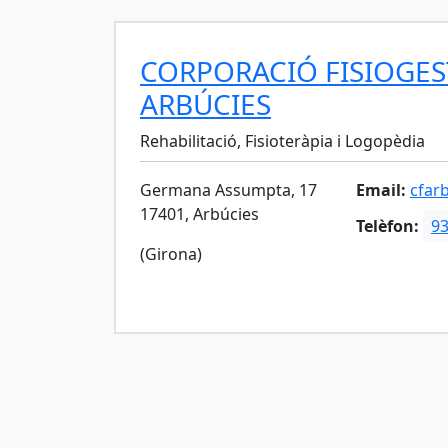
CORPORACIÓ FISIOGE
ARBÚCIES
Rehabilitació, Fisioteràpia i Logopèdia
Germana Assumpta, 17
Email:
cfar
17401, Arbúcies
Telèfon:
93
(Girona)