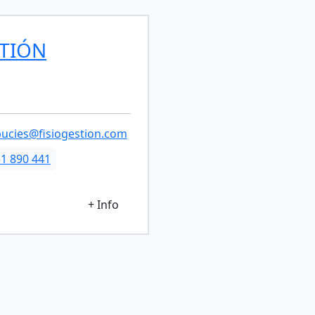
STIÓN
bucies@fisiogestion.com
1 890 441
+ Info