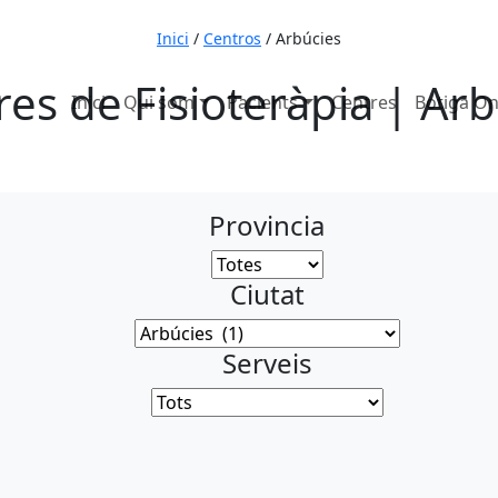
653 7
Inici
/
Centros
/
Arbúcies
es de Fisioteràpia | Ar
Inici
Qui som
Pacients
Centres
Botiga On
Provincia
Ciutat
Serveis