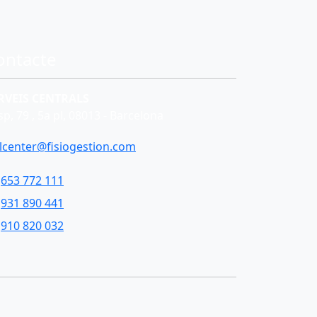
ontacte
RVEIS CENTRALS
p, 79 , 5a pl, 08013 - Barcelona
llcenter@fisiogestion.com
653 772 111
931 890 441
910 820 032