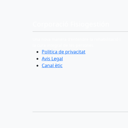
Corporació Fisiogestión
Una nova manera d'entendre la rehabilitació i
la cura integral de les persones
Politica de privacitat
Avis Legal
Canal ètic