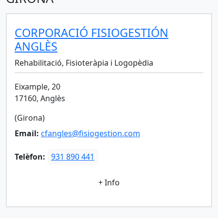
CORPORACIÓ FISIOGESTIÓN
ANGLÈS
Rehabilitació, Fisioteràpia i Logopèdia
Eixample, 20
17160, Anglès
(Girona)
Email:
cfangles@fisiogestion.com
Telèfon:
931 890 441
+ Info