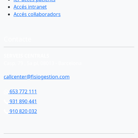
Accés intranet
Accés col·laboradors
Contacte
SERVEIS CENTRALS
Casp, 79 , 5a pl, 08013 - Barcelona
callcenter@fisiogestion.com
653 772 111
931 890 441
910 820 032