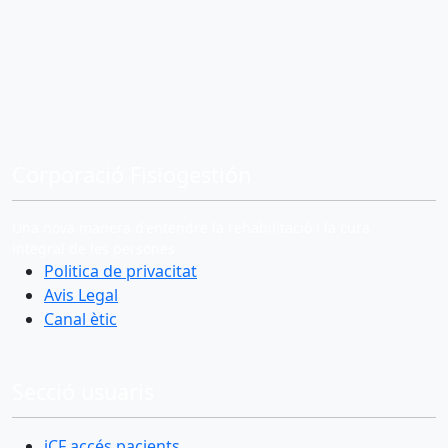
Corporació Fisiogestión
Una nova manera d'entendre la rehabilitació i la cura
integral de les persones
Politica de privacitat
Avis Legal
Canal ètic
Secció usuaris
iCF accés pacients