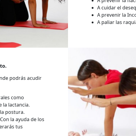
A prevenir la fla
A cuidar el deseq
A prevenir la Inc
A paliar las raqu
to.
onde podrás acudir
urales como
 la lactancia.
la postura.
 Con la ayuda de los
erarás tus