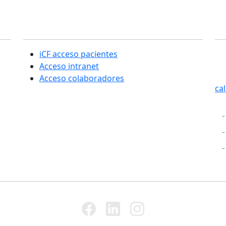
Sección usuarios
C
iCF acceso pacientes
SE
Acceso intranet
Cas
Acceso colaboradores
ca