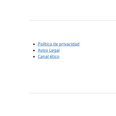
Corporación Fisiogestión
Una nueva manera de entender la
rehabilitación y el cuidado integral de las
personas
Política de privacidad
Aviso Legal
Canal ético