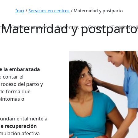
653 7
Inici
/
Servicios en centros
/
Maternidad y postparto
Maternidad y postparto
cio
Quiénes somos
Pacientes
Centros
Tienda Onl
e la embarazada
o contar el
roceso del parto y
 de forma que
 síntomas o
 fundamentalmente a
de recuperación
imulación afectiva