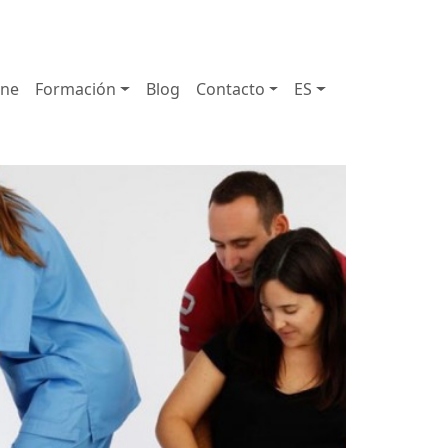
72 111
931 890 441
910 820 032
ine
Formación
Blog
Contacto
ES