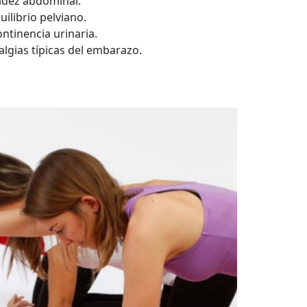
cidez abdominal.
uilibrio pelviano.
ontinencia urinaria.
ialgias típicas del embarazo.