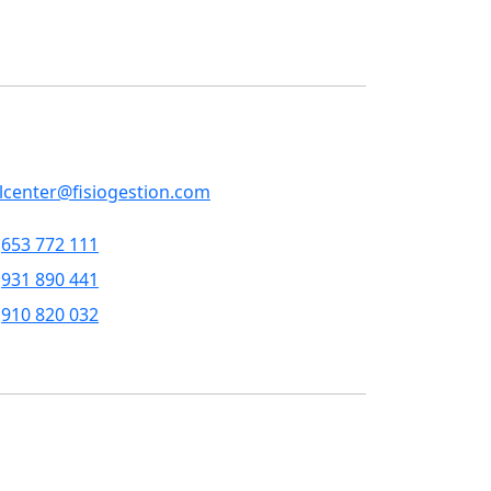
ontacto
RVICIOS CENTRALES
p, 79 , 5a pl, 08013 - Barcelona
llcenter@fisiogestion.com
653 772 111
931 890 441
910 820 032