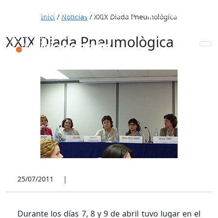
653 772 111
931 890 441
910 820 032
Inici
/
Noticias
/
XXIX Diada Pneumològica
XXIX Diada Pneumològica
25/07/2011
|
Durante los días 7, 8 y 9 de abril tuvo lugar en el