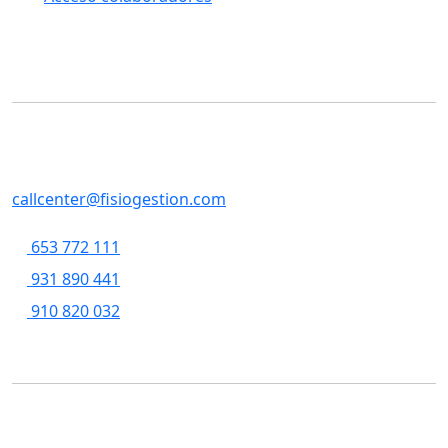
Contacto
SERVICIOS CENTRALES
Casp, 79 , 5a pl, 08013 - Barcelona
callcenter@fisiogestion.com
653 772 111
931 890 441
910 820 032