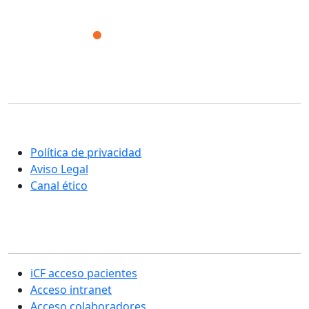
Corporación Fisiogestión
Una nueva manera de entender la rehabilitación y el
cuidado integral de las personas
Política de privacidad
Aviso Legal
Canal ético
Sección usuarios
iCF acceso pacientes
Acceso intranet
Acceso colaboradores