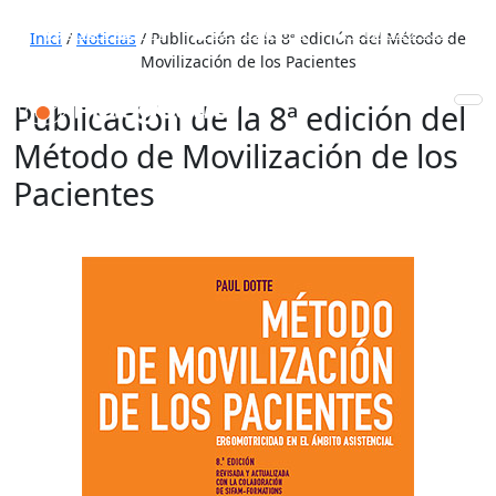
653 772 111
931 890 441
910 820 032
Inici
/
Noticias
/
Publicación de la 8ª edición del Método de
Movilización de los Pacientes
Publicación de la 8ª edición del
Método de Movilización de los
Pacientes