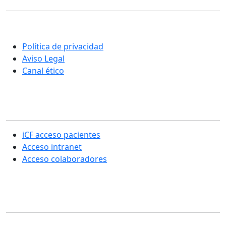
Una nueva manera de entender la rehabilitación y el
cuidado integral de las personas
Política de privacidad
Aviso Legal
Canal ético
Sección usuarios
iCF acceso pacientes
Acceso intranet
Acceso colaboradores
Contacto