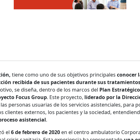
tión,
tiene como uno de sus objetivos principales
conocer l
acción recibida de sus pacientes durante sus tratamientos
motivo, se diseña, dentro de los marcos del
Plan Estratégic
oyecto Focus
Group
. Este proyecto,
liderado por la Direcc
las personas usuarias de los servicios asistenciales, para
os clientes externos, los pacientes y la sociedad, entendie
 proceso asistencial
.
zó el
6 de febrero de 2020
en el centro ambulatorio Corpora
ual crisis sanitaria. Esta experiencia ha representado
una op