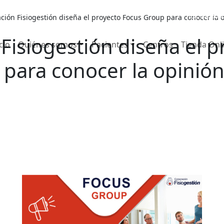
653 7
ción Fisiogestión diseña el proyecto Focus Group para conocer la 
Fisiogestión diseña el p
cio
Quiénes somos
Pacientes
Centros
Tienda Onl
para conocer la opinión