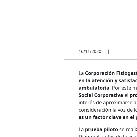
16/11/2020
|
La
Corporación Fisioges
en la atención y satisf
ambulatoria
. Por este 
Social Corporativa
el
pr
interés de aproximarse a 
consideración la voz de l
es un factor clave en el
La
prueba piloto
se reali
Diagonal, antes de la act