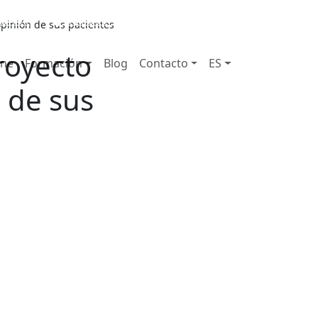
72 111
931 890 441
910 820 032
opinión de sus pacientes
royecto
ine
Formación
Blog
Contacto
ES
 de sus