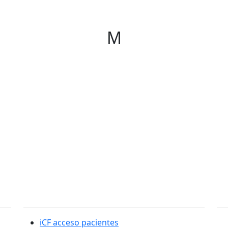
M
Sección usuarios
C
iCF acceso pacientes
SE