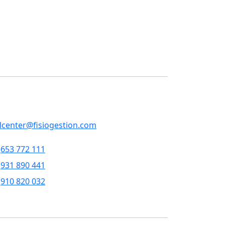
ontacto
RVICIOS CENTRALES
p, 79 , 5a pl, 08013 - Barcelona
llcenter@fisiogestion.com
653 772 111
931 890 441
910 820 032