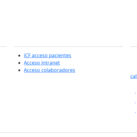
Sección usuarios
C
iCF acceso pacientes
SE
Acceso intranet
Cas
Acceso colaboradores
ca