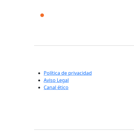
Corporación Fisiogestión
Una nueva manera de entender la
rehabilitación y el cuidado integral de las
personas
Política de privacidad
Aviso Legal
Canal ético