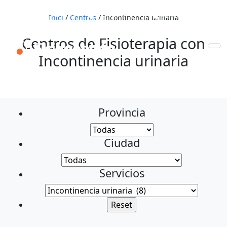
653 772 111
931 890 441
910 820 032
Inici
/
Centros
/
Incontinencia urinaria
Centros de Fisioterapia con
Incontinencia urinaria
Provincia
Ciudad
Servicios