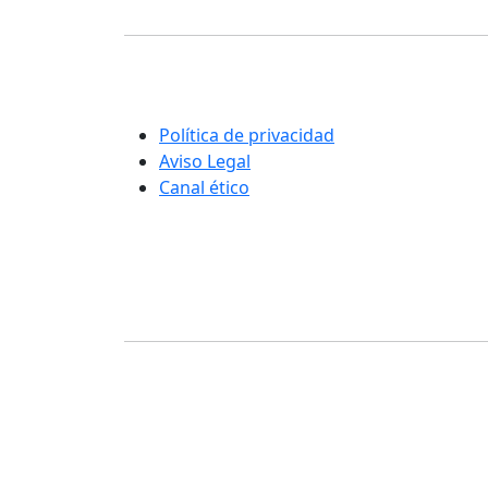
Corporación Fisiogestión
Una nueva manera de entender la
rehabilitación y el cuidado integral de las
personas
Política de privacidad
Aviso Legal
Canal ético