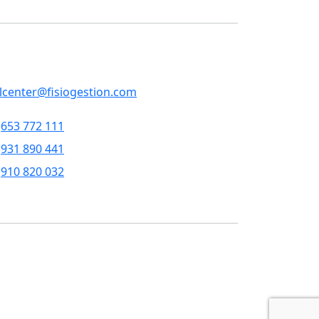
ontacto
RVICIOS CENTRALES
p, 79 , 5a pl, 08013 - Barcelona
llcenter@fisiogestion.com
653 772 111
931 890 441
910 820 032