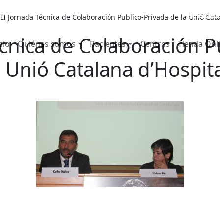
653 7
/
II Jornada Técnica de Colaboración Publico-Privada de la Unió Cata
écnica de Colaboración P
cio
Quiénes somos
Pacientes
Centros
Tienda Onl
a Unió Catalana d’Hospit