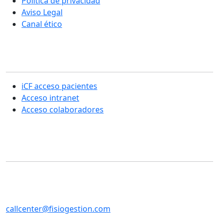
Política de privacidad
Aviso Legal
Canal ético
Sección usuarios
iCF acceso pacientes
Acceso intranet
Acceso colaboradores
Contacto
SERVICIOS CENTRALES
Casp, 79 , 5a pl, 08013 - Barcelona
callcenter@fisiogestion.com