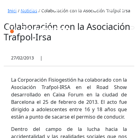
653 772 111
931 890 441
910 820 032
Inici
/
Noticias
/
Colaboración con la Asociación Trafpol-Irsa
Colaboración con la Asociación
Trafpol-Irsa
27/02/2013
|
La Corporación Fisiogestión ha colaborado con la
Asociación Trafpol-IRSA en el Road Show
desarrollado en Caixa Forum en la ciudad de
Barcelona el 25 de febrero de 2013. El acto fue
dirigido a adolescentes entre 16 y 18 años que
están a punto de sacarse el permiso de conducir.
Dentro del campo de la lucha hacia la
accidentalidad y las realidades sociales que nos