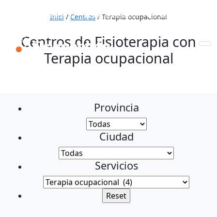
653 772 111
931 890 441
910 820 032
Inici
/
Centros
/
Terapia ocupacional
Centros de Fisioterapia con
Terapia ocupacional
Provincia
Ciudad
Servicios