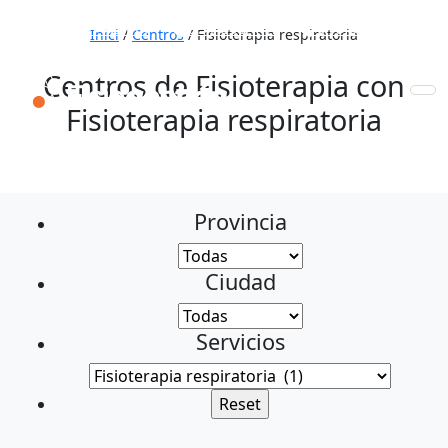
653 772 111
931 890 441
910 820 032
Inici
/
Centros
/
Fisioterapia respiratoria
Centros de Fisioterapia con
Fisioterapia respiratoria
Provincia
Ciudad
Servicios