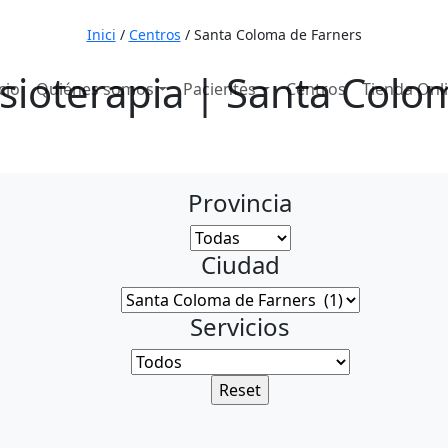
653 7
Inici
/
Centros
/
Santa Coloma de Farners
isioterapia | Santa Colo
cio
Quiénes somos
Pacientes
Centros
Tienda Onl
Provincia
Ciudad
Servicios