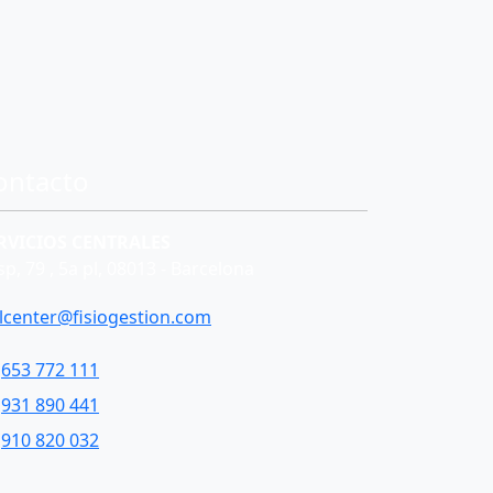
ontacto
RVICIOS CENTRALES
p, 79 , 5a pl, 08013 - Barcelona
llcenter@fisiogestion.com
653 772 111
931 890 441
910 820 032