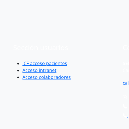
Sección usuarios
C
iCF acceso pacientes
SE
Acceso intranet
Cas
Acceso colaboradores
ca